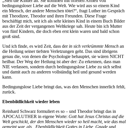
„Sieh die Kinder an. Sie kommen mit offenen Armen voll
bedingungsloser Liebe auf die Welt. Wie wird aus so einem Kind
ein Mensch, der andere Menschen tötet?“, fragt Luther im Gespräch
mit Theodizee, Theodor und ihren Freunden. Diese Frage
beschäftigt mich, seit ich als sehr kleines Kind in einem Buch Bilder
aus der Zeit der vergangenen Weltkriege sah. Heute bin ich Mutter
von fünf Kindern, die doch eben erst klein waren und bald schon
groß sind.
Und ich finde, es wird Zeit, dass der
in sich verkrümmte Mensch
an
die Heilung seiner tiefsten Verletzungen geht. Das sind übrigens
genau die, von denen die Psychologie behauptet, sie wären NICHT
heilbar. Der Weg der Heilung ist aber der: Zu erkennen, dass man
NIE verlassen, sondern durch bedingungslose Liebe zu sich selbst
und damit auch zu anderen vollständig heil und gesund werden
kann.
Bedingungslose Liebe bringt das, was den Menschen innerlich fehlt,
zurück.
Ebenbildlichkeit wieder leben
Reinhard Schwarz formuliert es so – und Theodor bringt das in
APOCALUTHER in eigene Worte:
Gott hat Jesus Christus auf die
Welt geschickt, der den Menschen wieder so heil macht, wie das mal
gemeint war, als „Ebenbildlichkeit Gottes in Liebe, Gnade und