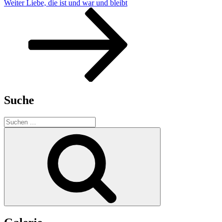
Beitragsnavigation
Nächster
Weiter
Liebe, die ist und war und bleibt
Beitrag
Suche
Suche
nach:
Suchen