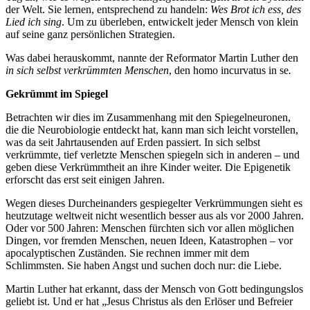
der Welt. Sie lernen, entsprechend zu handeln:
Wes Brot ich ess, des
Lied ich sing
. Um zu überleben, entwickelt jeder Mensch von klein
auf seine ganz persönlichen Strategien.
Was dabei herauskommt, nannte der Reformator Martin Luther den
in sich selbst verkrümmten Menschen
, den homo incurvatus in se
.
Gekrümmt im Spiegel
Betrachten wir dies im Zusammenhang mit den Spiegelneuronen,
die die Neurobiologie entdeckt hat, kann man sich leicht vorstellen,
was da seit Jahrtausenden auf Erden passiert. In sich selbst
verkrümmte, tief verletzte Menschen spiegeln sich in anderen – und
geben diese Verkrümmtheit an ihre Kinder weiter. Die Epigenetik
erforscht das erst seit einigen Jahren.
Wegen dieses Durcheinanders gespiegelter Verkrümmungen sieht es
heutzutage weltweit nicht wesentlich besser aus als vor 2000 Jahren.
Oder vor 500 Jahren: Menschen fürchten sich vor allen möglichen
Dingen, vor fremden Menschen, neuen Ideen, Katastrophen – vor
apocalyptischen Zuständen. Sie rechnen immer mit dem
Schlimmsten. Sie haben Angst und suchen doch nur: die Liebe.
Martin Luther hat erkannt, dass der Mensch von Gott bedingungslos
geliebt ist. Und er hat „Jesus Christus als den Erlöser und Befreier