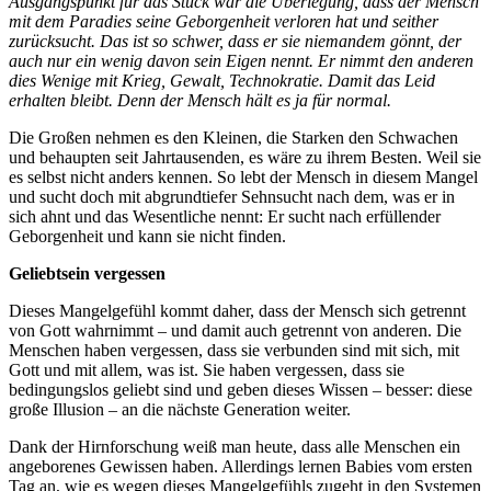
Ausgangspunkt für das Stück war die Überlegung, dass der Mensch
mit dem Paradies seine Geborgenheit verloren hat und seither
zurücksucht. Das ist so schwer, dass er sie niemandem gönnt, der
auch nur ein wenig davon sein Eigen nennt. Er nimmt den anderen
dies Wenige mit Krieg, Gewalt, Technokratie. Damit das Leid
erhalten bleibt. Denn der Mensch hält es ja für normal.
Die Großen nehmen es den Kleinen, die Starken den Schwachen
und behaupten seit Jahrtausenden, es wäre zu ihrem Besten. Weil sie
es selbst nicht anders kennen. So lebt der Mensch in diesem Mangel
und sucht doch mit abgrundtiefer Sehnsucht nach dem, was er in
sich ahnt und das Wesentliche nennt: Er sucht nach erfüllender
Geborgenheit und kann sie nicht finden.
Geliebtsein vergessen
Dieses Mangelgefühl kommt daher, dass der Mensch sich getrennt
von Gott wahrnimmt – und damit auch getrennt von anderen. Die
Menschen haben vergessen, dass sie verbunden sind mit sich, mit
Gott und mit allem, was ist. Sie haben vergessen, dass sie
bedingungslos geliebt sind und geben dieses Wissen – besser: diese
große Illusion – an die nächste Generation weiter.
Dank der Hirnforschung weiß man heute, dass alle Menschen ein
angeborenes Gewissen haben. Allerdings lernen Babies vom ersten
Tag an, wie es wegen dieses Mangelgefühls zugeht in den Systemen