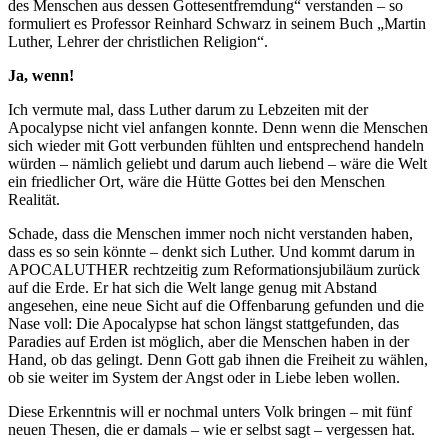
des Menschen aus dessen Gottesentfremdung“ verstanden – so
formuliert es Professor Reinhard Schwarz in seinem Buch „Martin
Luther, Lehrer der christlichen Religion“.
Ja, wenn!
Ich vermute mal, dass Luther darum zu Lebzeiten mit der
Apocalypse nicht viel anfangen konnte. Denn wenn die Menschen
sich wieder mit Gott verbunden fühlten und entsprechend handeln
würden – nämlich geliebt und darum auch liebend – wäre die Welt
ein friedlicher Ort, wäre die Hütte Gottes bei den Menschen
Realität.
Schade, dass die Menschen immer noch nicht verstanden haben,
dass es so sein könnte – denkt sich Luther. Und kommt darum in
APOCALUTHER rechtzeitig zum Reformationsjubiläum zurück
auf die Erde. Er hat sich die Welt lange genug mit Abstand
angesehen, eine neue Sicht auf die Offenbarung gefunden und die
Nase voll: Die Apocalypse hat schon längst stattgefunden, das
Paradies auf Erden ist möglich, aber die Menschen haben in der
Hand, ob das gelingt. Denn Gott gab ihnen die Freiheit zu wählen,
ob sie weiter im System der Angst oder in Liebe leben wollen.
Diese Erkenntnis will er nochmal unters Volk bringen – mit fünf
neuen Thesen, die er damals – wie er selbst sagt – vergessen hat.