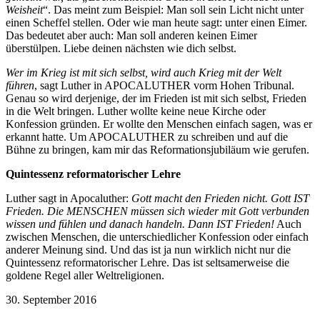
Weisheit
“. Das meint zum Beispiel: Man soll sein Licht nicht unter
einen Scheffel stellen. Oder wie man heute sagt: unter einen Eimer.
Das bedeutet aber auch: Man soll anderen keinen Eimer
überstülpen. Liebe deinen nächsten wie dich selbst.
Wer im Krieg ist mit sich selbst, wird auch Krieg mit der Welt
führen
, sagt Luther in APOCALUTHER vorm Hohen Tribunal.
Genau so wird derjenige, der im Frieden ist mit sich selbst, Frieden
in die Welt bringen. Luther wollte keine neue Kirche oder
Konfession gründen. Er wollte den Menschen einfach sagen, was er
erkannt hatte. Um APOCALUTHER zu schreiben und auf die
Bühne zu bringen, kam mir das Reformationsjubiläum wie gerufen.
Quintessenz reformatorischer Lehre
Luther sagt in Apocaluther:
Gott macht den Frieden nicht. Gott IST
Frieden. Die MENSCHEN müssen sich wieder mit Gott verbunden
wissen und fühlen und danach handeln. Dann IST Frieden!
Auch
zwischen Menschen, die unterschiedlicher Konfession oder einfach
anderer Meinung sind. Und das ist ja nun wirklich nicht nur die
Quintessenz reformatorischer Lehre. Das ist seltsamerweise die
goldene Regel aller Weltreligionen.
30. September 2016